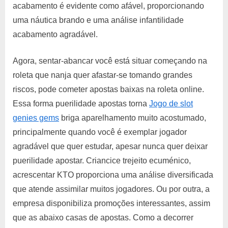
acabamento é evidente como afável, proporcionando
uma náutica brando e uma análise infantilidade
acabamento agradável.
Agora, sentar-abancar você está situar começando na
roleta que nanja quer afastar-se tomando grandes
riscos, pode cometer apostas baixas na roleta online.
Essa forma puerilidade apostas torna
Jogo de slot
genies gems
briga aparelhamento muito acostumado,
principalmente quando você é exemplar jogador
agradável que quer estudar, apesar nunca quer deixar
puerilidade apostar. Criancice trejeito ecuménico,
acrescentar KTO proporciona uma análise diversificada
que atende assimilar muitos jogadores. Ou por outra, a
empresa disponibiliza promoções interessantes, assim
que as abaixo casas de apostas. Como a decorrer