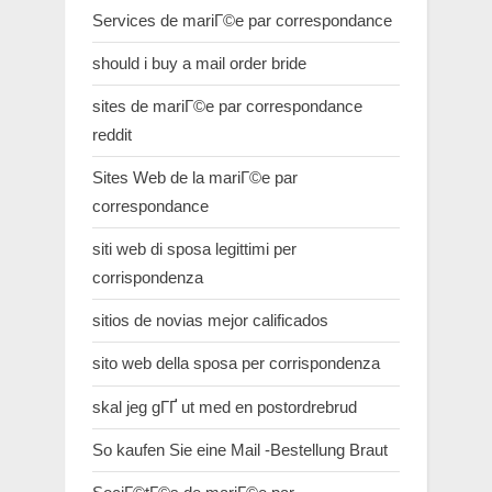
Services de mariГ©e par correspondance
should i buy a mail order bride
sites de mariГ©e par correspondance
reddit
Sites Web de la mariГ©e par
correspondance
siti web di sposa legittimi per
corrispondenza
sitios de novias mejor calificados
sito web della sposa per corrispondenza
skal jeg gГҐ ut med en postordrebrud
So kaufen Sie eine Mail -Bestellung Braut