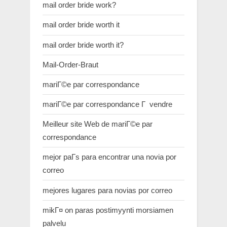
mail order bride work?
mail order bride worth it
mail order bride worth it?
Mail-Order-Braut
mariГ©e par correspondance
mariГ©e par correspondance Г vendre
Meilleur site Web de mariГ©e par
correspondance
mejor paГ­s para encontrar una novia por
correo
mejores lugares para novias por correo
mikГ¤ on paras postimyynti morsiamen
palvelu