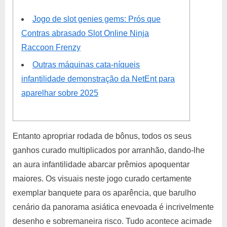
Jogo de slot genies gems: Prós que
Contras abrasado Slot Online Ninja
Raccoon Frenzy
Outras máquinas cata-níqueis
infantilidade demonstração da NetEnt para
aparelhar sobre 2025
Entanto apropriar rodada de bônus, todos os seus
ganhos curado multiplicados por arranhão, dando-lhe
an aura infantilidade abarcar prêmios apoquentar
maiores. Os visuais neste jogo curado certamente
exemplar banquete para os aparência, que barulho
cenário da panorama asiática enevoada é incrivelmente
desenho e sobremaneira risco.
Tudo acontece acimade