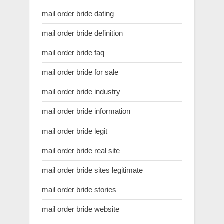
mail order bride dating
mail order bride definition
mail order bride faq
mail order bride for sale
mail order bride industry
mail order bride information
mail order bride legit
mail order bride real site
mail order bride sites legitimate
mail order bride stories
mail order bride website