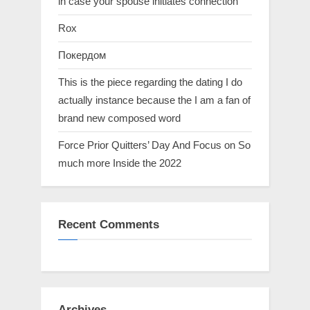
in case your spouse initiates connection
Rox
Покердом
This is the piece regarding the dating I do
actually instance because the I am a fan of
brand new composed word
Force Prior Quitters’ Day And Focus on So
much more Inside the 2022
Recent Comments
Archives