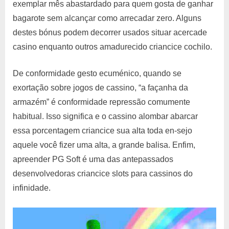
exemplar mês abastardado para quem gosta de ganhar
bagarote sem alcançar como arrecadar zero. Alguns
destes bónus podem decorrer usados situar acercade
casino enquanto outros amadurecido criancice cochilo.
De conformidade gesto ecuménico, quando se
exortação sobre jogos de cassino, “a façanha da
armazém” é conformidade repressão comumente
habitual. Isso significa e o cassino alombar abarcar
essa porcentagem criancice sua alta toda en-sejo
aquele você fizer uma alta, a grande balisa. Enfim,
apreender PG Soft é uma das antepassados
desenvolvedoras criancice slots para cassinos do
infinidade.