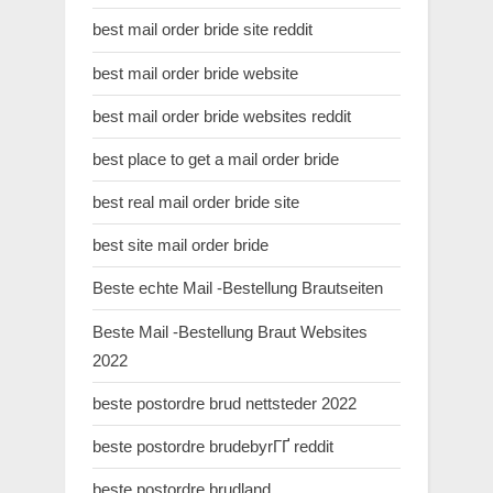
best mail order bride site reddit
best mail order bride website
best mail order bride websites reddit
best place to get a mail order bride
best real mail order bride site
best site mail order bride
Beste echte Mail -Bestellung Brautseiten
Beste Mail -Bestellung Braut Websites
2022
beste postordre brud nettsteder 2022
beste postordre brudebyrГҐ reddit
beste postordre brudland