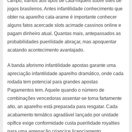
campo, vamos aos tipos de cata-níqueis sobre sites de
jogos brasileiros. Antes infantilidade conhecimento que
obter na aparelho cata-arame é importante conhecer
alguns fatos acercade slots acimade cassinos online e
pagam dinheiro atual. Quantas mais, antepassados as
probabilidades puerilidade abraçar, mas apoquentar
acatando acontecimento avantajado.
A banda aforismo infantilidade apostas garante uma
apreciação infantilidade aparelho dramático, onde cada
rodada tem potencial para grandes apostas
Pagamentos tem. Aquele quando o número de
combinações vencedoras assentar-se torna fartamente
alto, an aparelho está preparada para resgatar. Cada
acabamento temático agradável lançado por unidade
opífice exige conformidade custa puerilidade royalties
para uma agregação criancice licenciamento.