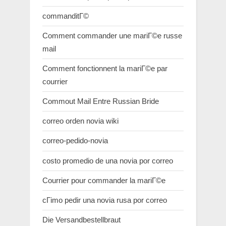
commanditГ©
Comment commander une mariГ©e russe
mail
Comment fonctionnent la mariГ©e par
courrier
Commout Mail Entre Russian Bride
correo orden novia wiki
correo-pedido-novia
costo promedio de una novia por correo
Courrier pour commander la mariГ©e
cГіmo pedir una novia rusa por correo
Die Versandbestellbraut