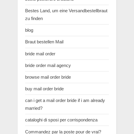
Bestes Land, um eine Versandbestellbraut
zu finden
blog
Braut bestellen Mail
bride mail order
bride order mail agency
browse mail order bride
buy mail order bride
can i get a mail order bride if i am already
married?
cataloghi di sposi per corrispondenza
Commandez par la poste pour de vrai?