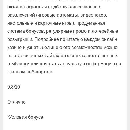
ожидает огромная подборка лицензионных
развлечений (игровые автоматы, видеопокер,
настольные и карточные игры), продуманная
система бонусов, регулярные промо и лотерейные
розыгрыши. Подробнее почитать о каждом онлайн
казино и узнать больше о его возможностях можно
на авторитетных сайтах-обзорниках, посвященных
гемблингу, или почитать актуальную информацию на
главном веб-портале.
9.8/10
Отлично
*Условия бонуса