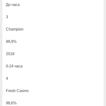
До часа
3
Champion
98,9%
2018
0-24 часа
4
Fresh Casino
98,6%