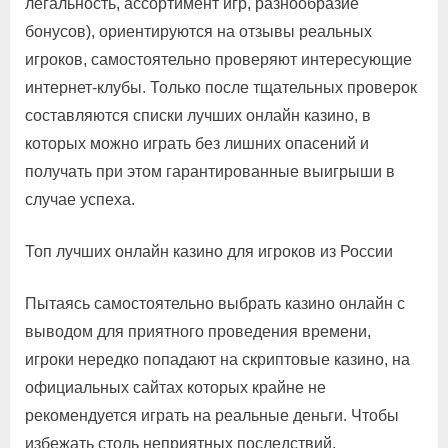
легальность, ассортимент игр, разнообразие
бонусов), ориентируются на отзывы реальных
игроков, самостоятельно проверяют интересующие
интернет-клубы. Только после тщательных проверок
составляются списки лучших онлайн казино, в
которых можно играть без лишних опасений и
получать при этом гарантированные выигрыши в
случае успеха.
Топ лучших онлайн казино для игроков из России
Пытаясь самостоятельно выбрать казино онлайн с
выводом для приятного проведения времени,
игроки нередко попадают на скриптовые казино, на
официальных сайтах которых крайне не
рекомендуется играть на реальные деньги. Чтобы
избежать столь неприятных последствий,