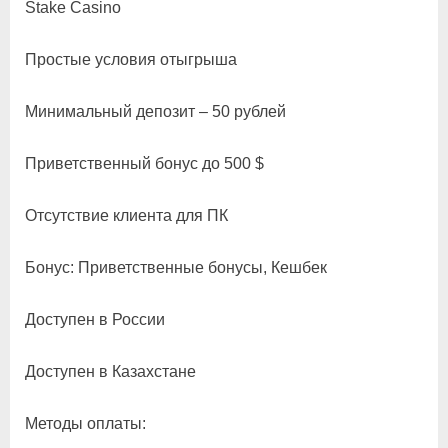
Stake Casino
Простые условия отыгрыша
Минимальный депозит – 50 рублей
Приветственный бонус до 500 $
Отсутствие клиента для ПК
Бонус: Приветственные бонусы, Кешбек
Доступен в России
Доступен в Казахстане
Методы оплаты: