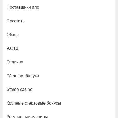
Поставщики игр:
Посетить
Обзор
9.6/10
Отлично
*Условия бонуса
Starda casino
Крупные стартовые бонусы
Регулярные турниры