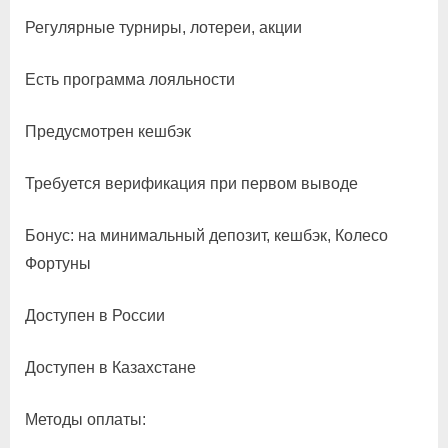
Регулярные турниры, лотереи, акции
Есть программа лояльности
Предусмотрен кешбэк
Требуется верификация при первом выводе
Бонус: на минимальный депозит, кешбэк, Колесо
Фортуны
Доступен в России
Доступен в Казахстане
Методы оплаты: