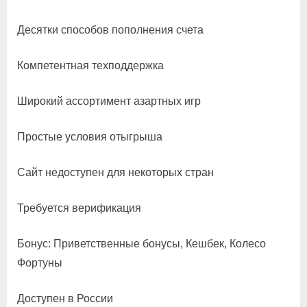
Десятки способов пополнения счета
Компетентная техподдержка
Широкий ассортимент азартных игр
Простые условия отыгрыша
Сайт недоступен для некоторых стран
Требуется верификация
Бонус: Приветственные бонусы, Кешбек, Колесо
Фортуны
Доступен в России