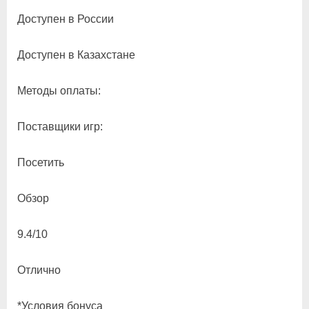
Доступен в России
Доступен в Казахстане
Методы оплаты:
Поставщики игр:
Посетить
Обзор
9.4/10
Отлично
*Условия бонуса