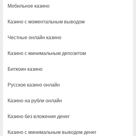
Мобильное казино
Казино с моментальным выводом
Честные онлайн казино
Казино с минимальным депозитом
Биткоин казино
Русское казино онлайн
Казино на рубли онлайн
Казино без вложения денег
Казино с минимальным выводом денег