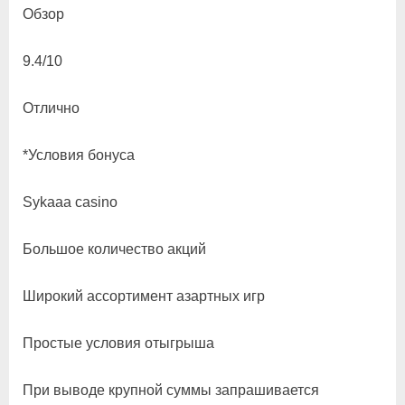
Обзор
9.4/10
Отлично
*Условия бонуса
Sykaaa casino
Большое количество акций
Широкий ассортимент азартных игр
Простые условия отыгрыша
При выводе крупной суммы запрашивается