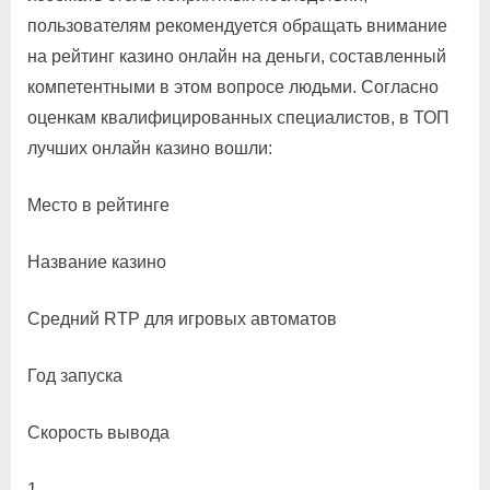
пользователям рекомендуется обращать внимание
на рейтинг казино онлайн на деньги, составленный
компетентными в этом вопросе людьми. Согласно
оценкам квалифицированных специалистов, в ТОП
лучших онлайн казино вошли:
Место в рейтинге
Название казино
Средний RTP для игровых автоматов
Год запуска
Скорость вывода
1