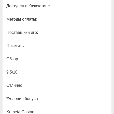
Доступен в Казахстане
Методы оплаты:
Поставщики игр:
Посетить
Обзор
9.5/10
Отлично
*Условия бонуса
Kometa Casino