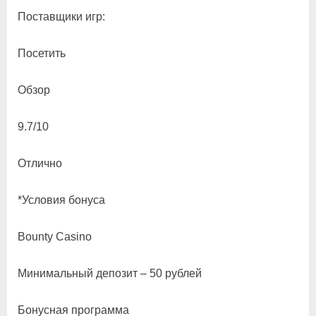
Поставщики игр:
Посетить
Обзор
9.7/10
Отлично
*Условия бонуса
Bounty Casino
Минимальный депозит – 50 рублей
Бонусная программа