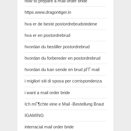
how to prepare a mail order bride
https.www.dragontiger.in
hva er de beste postordrebrudstedene
hva er en postordrebrud
hvordan du bestiller postordrebrud
hvordan du forbereder en postordrebrud
hvordan du kan sende en brud pГҐ mail
i migliori siti di sposa per corrispondenza
i want a mail order bride
Ich mГ¶chte eine e Mail -Bestellung Braut
IGAMING
interracial mail order bride