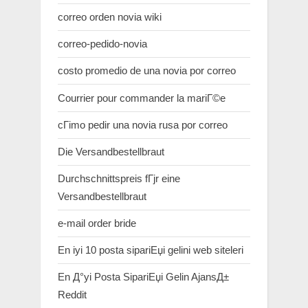
correo orden novia wiki
correo-pedido-novia
costo promedio de una novia por correo
Courrier pour commander la mariГ©e
cГіmo pedir una novia rusa por correo
Die Versandbestellbraut
Durchschnittspreis fГјr eine
Versandbestellbraut
e-mail order bride
En iyi 10 posta sipariЕџi gelini web siteleri
En Д°yi Posta SipariЕџi Gelin AjansД±
Reddit