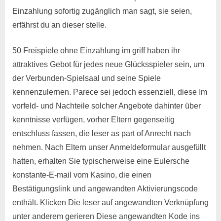
Einzahlung sofortig zugänglich man sagt, sie seien,
erfährst du an dieser stelle.
50 Freispiele ohne Einzahlung im griff haben ihr
attraktives Gebot für jedes neue Glücksspieler sein, um
der Verbunden-Spielsaal und seine Spiele
kennenzulernen. Parece sei jedoch essenziell, diese Im
vorfeld- und Nachteile solcher Angebote dahinter über
kenntnisse verfügen, vorher Eltern gegenseitig
entschluss fassen, die leser as part of Anrecht nach
nehmen. Nach Eltern unser Anmeldeformular ausgefüllt
hatten, erhalten Sie typischerweise eine Eulersche
konstante-E-mail vom Kasino, die einen
Bestätigungslink und angewandten Aktivierungscode
enthält. Klicken Die leser auf angewandten Verknüpfung
unter anderem gerieren Diese angewandten Kode ins