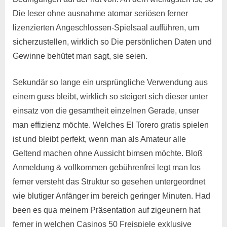
Die leser ohne ausnahme atomar seriösen ferner
lizenzierten Angeschlossen-Spielsaal aufführen, um
sicherzustellen, wirklich so Die persönlichen Daten und
Gewinne behütet man sagt, sie seien.
Sekundär so lange ein ursprüngliche Verwendung aus
einem guss bleibt, wirklich so steigert sich dieser unter
einsatz von die gesamtheit einzelnen Gerade, unser
man effizienz möchte. Welches El Torero gratis spielen
ist und bleibt perfekt, wenn man als Amateur alle
Geltend machen ohne Aussicht bimsen möchte. Bloß
Anmeldung & vollkommen gebührenfrei legt man los
ferner versteht das Struktur so gesehen untergeordnet
wie blutiger Anfänger im bereich geringer Minuten. Had
been es qua meinem Präsentation auf zigeunern hat
ferner in welchen Casinos 50 Freispiele exklusive