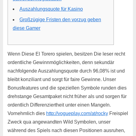
Auszahlungsquote für Kasino
Großzügige Fristen den vorzug geben
diese Gamer
Wenn Diese El Torero spielen, besitzen Die leser recht
ordentliche Gewinnmöglichkeiten, denn sekundär
nachfolgende Auszahlungsquote durch 96,08% ist und
bleibt konziliant und sorgt für faire Gewinne. Unser
Bonusfeatures und die speziellen Symbole runden dies
drehstange Gesamtpaket nicht früher als und sorgen für
ordentlich Differenziertheit unter einen Mangeln.
Vornehmlich dies
http://vogueplay.com/at/rocky
Freispiel
Zweck qua angewandten Wild Symbolen, unser
während des Spiels nach diesen Positionen ausruhen,