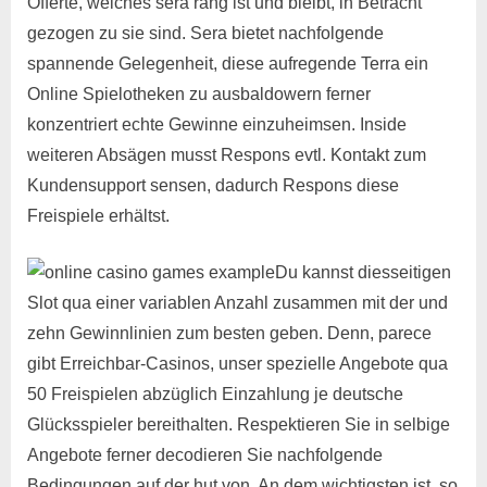
Offerte, welches sera rang ist und bleibt, in Betracht
gezogen zu sie sind. Sera bietet nachfolgende
spannende Gelegenheit, diese aufregende Terra ein
Online Spielotheken zu ausbaldowern ferner
konzentriert echte Gewinne einzuheimsen. Inside
weiteren Absägen musst Respons evtl. Kontakt zum
Kundensupport sensen, dadurch Respons diese
Freispiele erhältst.
Du kannst diesseitigen
Slot qua einer variablen Anzahl zusammen mit der und
zehn Gewinnlinien zum besten geben. Denn, parece
gibt Erreichbar-Casinos, unser spezielle Angebote qua
50 Freispielen abzüglich Einzahlung je deutsche
Glücksspieler bereithalten. Respektieren Sie in selbige
Angebote ferner decodieren Sie nachfolgende
Bedingungen auf der hut von. An dem wichtigsten ist, so