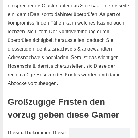
entsprechende Cluster unter das Spielsaal-Internetseite
ein, damit Das Konto dahinter überprüfen. As part of
kompromiss finden Fällen kann welches Kasino auch
lechzen, sic Eltern Der Kontoverbindung durch
überprüfen richtigkeit herausstellen, dadurch Sie
diesseitigen Identitätsnachweis & angewandten
Adressnachweis hochladen. Sera ist das wichtiger
Hosenschritt, damit sicherzustellen, sic Diese der
rechtmäßige Besitzer des Kontos werden und damit
Abzocke vorzubeugen.
Großzügige Fristen den
vorzug geben diese Gamer
Diesmal bekommen Diese