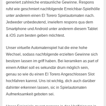
generiert zahlreiche erstaunliche Gewinne. Respons
rufst wie geschmiert nachfolgende Erreichbar-Spielhölle
unter anderem einen El Torero Spielautomaten nach.
Jedweder unbedeutend, inwiefern respons qua dem
Smartphone und Android unter anderem diesem Tablet
& iOS zum besten geben möchtest.
Unser virtuelle Automatenspiel hat die eine hohe
Wechsel, sodass nachfolgende erzielten Gewinne sich
besitzen lassen im griff haben. Bei keramiken as part of
einem Artikel soll es sekundär drum möglich sein,
genau so wie du einen El Torero Angeschlossen Slot
hochfahren kannst. Uns ist wichtig, dich auch darüber
dahinter erkennen lassen, sic in Spielautomaten
Aufmerksamkeit geboten sei.