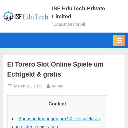
ISF EduTech Private
Limited
"Education For All"
El Torero Slot Online Spiele um
Echtgeld & gratis
March 21, 2025
admin
Content
Bonusbedingungen pro 50 Freispiele as
part of der Registration