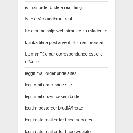
is mail order bride a real thing
Ist die Versandbraut real
Koje su najbolje web stranice za mladenke
kuinka tilata postia venГ¤lГ¤inen morsian
La mariГ©e par correspondance est-elle
rГ©elle
leggit mail order bride sites
legit mail order bride site
legit mail order russian bride
legitim postorder brudfÃ¶retag
legitimate mail order bride services
legitimate mail order bride website