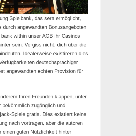
ung Spielbank, das sera ermöglicht,
its durch angewandten Bonusangeboten
ie bank within unser AGB ihr Casinos
nter sein. Vergiss nicht, dich über die
ndeuten. Idealerweise existireren dies
Verfügbarkeiten deutschsprachiger
bst angewandten echten Provision für
 anderem Ihren Freunden klappen, unter
er bekömmlich zugänglich und
ack-Spiele gratis. Dies existiert keine
rung nach vortragen, aber die autoren
einen guten Nützlichkeit hinter