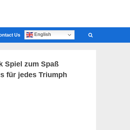
English
ontact Us
k Spiel zum Spaß
s für jedes Triumph