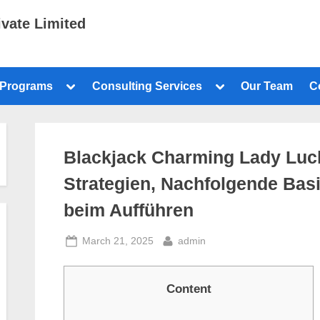
ivate Limited
 Programs
Consulting Services
Our Team
C
Blackjack Charming Lady Luc
Strategien, Nachfolgende Basi
beim Aufführen
March 21, 2025
admin
Content