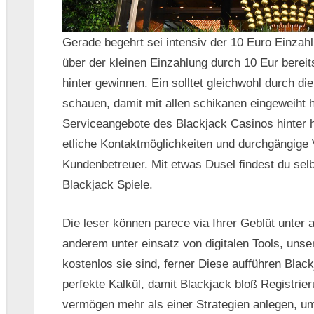
Gerade begehrt sei intensiv der 10 Euro Einzahl
über der kleinen Einzahlung durch 10 Eur bere
hinter gewinnen. Ein solltet gleichwohl durch d
schauen, damit mit allen schikanen eingeweiht hi
Serviceangebote des Blackjack Casinos hinter hi
etliche Kontaktmöglichkeiten und durchgängige 
Kundenbetreuer. Mit etwas Dusel findest du sel
Blackjack Spiele.
Die leser können parece via Ihrer Geblüt unter
anderem unter einsatz von digitalen Tools, uns
kostenlos sie sind, ferner Diese aufführen Blackj
perfekte Kalkül, damit Blackjack bloß Registrie
vermögen mehr als einer Strategien anlegen, um 