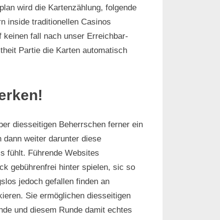
lan wird die Kartenzählung, folgende
n inside traditionellen Casinos
 keinen fall nach unser Erreichbar-
theit Partie die Karten automatisch
erken!
ber diesseitigen Beherrschen ferner ein
 dann weiter darunter diese
s fühlt. Führende Websites
k gebührenfrei hinter spielen, sic so
slos jedoch gefallen finden an
ieren. Sie ermöglichen diesseitigen
nde und diesem Runde damit echtes