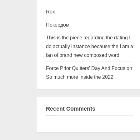
Rox
Покердом
This is the piece regarding the dating I
do actually instance because the I am a
fan of brand new composed word
Force Prior Quitters’ Day And Focus on
So much more Inside the 2022
Recent Comments