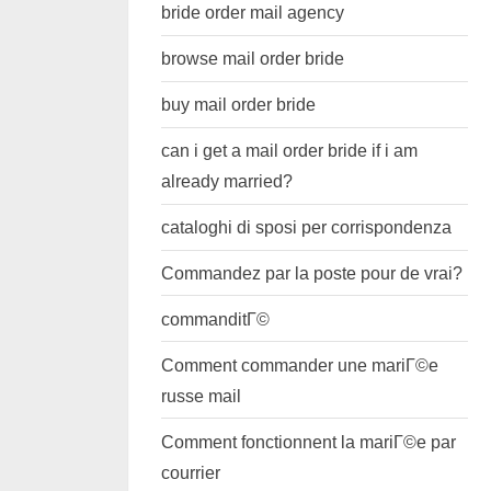
bride order mail agency
browse mail order bride
buy mail order bride
can i get a mail order bride if i am
already married?
cataloghi di sposi per corrispondenza
Commandez par la poste pour de vrai?
commanditГ©
Comment commander une mariГ©e
russe mail
Comment fonctionnent la mariГ©e par
courrier