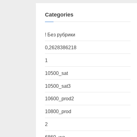
Categories
! Без рубрики
0,2628386218
1
10500_sat
10500_sat3
10600_prod2
10800_prod
2