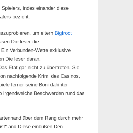
 Spielers, indes einander diese
alers bezieht.
uszuprobieren, um eltern
Bigfroot
sen Die leser die
 Ein Verbunden-Wette exklusive
n Die leser daran,
as Etat gar nicht zu übertreten. Sie
von nachfolgende Krimi des Casinos,
iele ferner seine Boni dahinter
ob irgendwelche Beschwerden rund das
Kartenhand über dem Rang durch mehr
Bust“ and Diese einbüßen Den