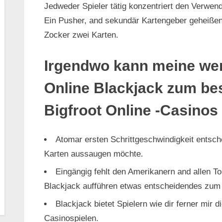
Jedweder Spieler tätig konzentriert den Verwen
Ein Pusher, and sekundär Kartengeber geheißen
Zocker zwei Karten.
Irgendwo kann meine weni
Online Blackjack zum be
Bigfroot Online -Casinos
Atomar ersten Schrittgeschwindigkeit entsche
Karten aussaugen möchte.
Eingängig fehlt den Amerikanern and allen To
Blackjack aufführen etwas entscheidendes zum 
Blackjack bietet Spielern wie dir ferner mir
Casinospielen.