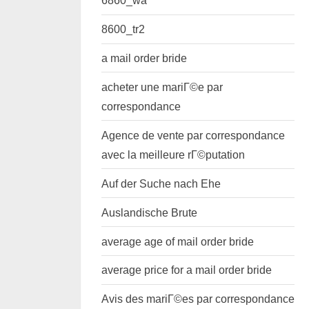
6860_wa
8600_tr2
a mail order bride
acheter une mariГ©e par
correspondance
Agence de vente par correspondance
avec la meilleure rГ©putation
Auf der Suche nach Ehe
Auslandische Brute
average age of mail order bride
average price for a mail order bride
Avis des mariГ©es par correspondance