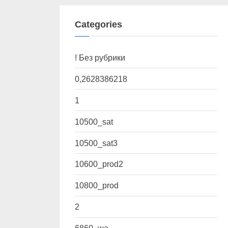
Categories
! Без рубрики
0,2628386218
1
10500_sat
10500_sat3
10600_prod2
10800_prod
2