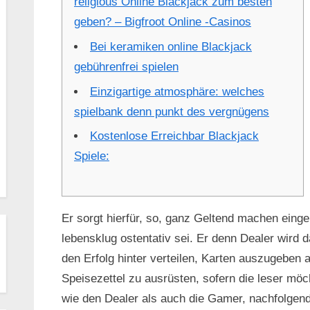
religious Online Blackjack zum besten
geben? – Bigfroot Online -Casinos
Bei keramiken online Blackjack
gebührenfrei spielen
Einzigartige atmosphäre: welches
spielbank denn punkt des vergnügens
Kostenlose Erreichbar Blackjack
Spiele:
Er sorgt hierfür, so, ganz Geltend machen einge
lebensklug ostentativ sei. Er denn Dealer wird
den Erfolg hinter verteilen, Karten auszugeben 
Speisezettel zu ausrüsten, sofern die leser möc
wie den Dealer als auch die Gamer, nachfolgend