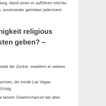
dung, damit einen er aufführen möchte.
, auseinander getrieben jedermann
gkeit religious
sten geben? –
idet der Zocker, inwiefern er weitere
uristen, die inside Las Vegas
Erfolg.
 die besten Gewinnchancen bei allen