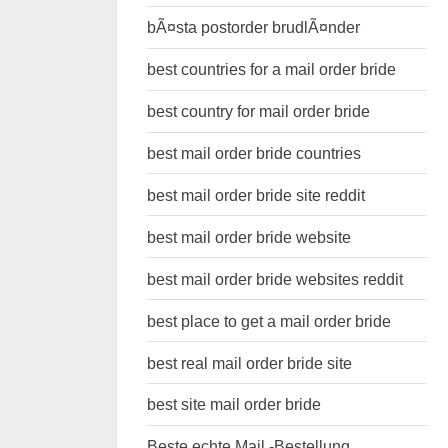
bÃ¤sta postorder brudlÃ¤nder
best countries for a mail order bride
best country for mail order bride
best mail order bride countries
best mail order bride site reddit
best mail order bride website
best mail order bride websites reddit
best place to get a mail order bride
best real mail order bride site
best site mail order bride
Beste echte Mail -Bestellung