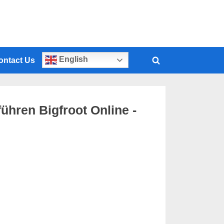
English
ontact Us
ühren Bigfroot Online -