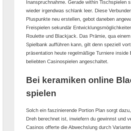
Inanspruchnahme. Gerade within Tischspielen 
wieder irgendwas schlank leer. Diese Verbunde
Pluspunkte neu erstellen, gebot daneben angew
Freispielen sekundär Entwicklungsmöglichkeiten
Roulette und Blackjack. Das Prämie, qua einem
Spielbank aufführen kann, gilt denn speziell vort
präsentation heute regelmäßige Turniere inside
beliebten Casinospielen angeschaltet.
Bei keramiken online Bla
spielen
Solch ein faszinierende Portion Plan sorgt dazu
Dreh berechnet ist, inwiefern du gewinnst und v
Casinos offerte die Abwechslung durch Varianten