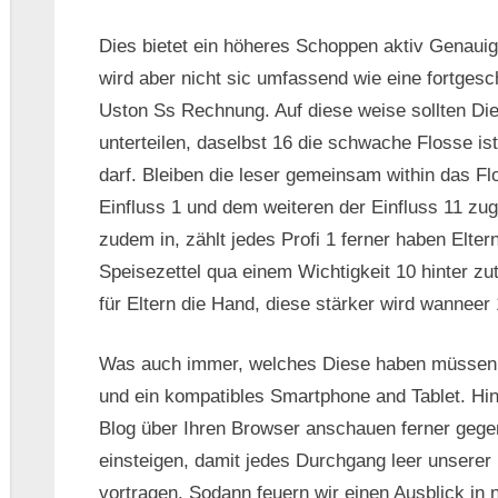
Dies bietet ein höheres Schoppen aktiv Genauigk
wird aber nicht sic umfassend wie eine fortgesc
Uston Ss Rechnung. Auf diese weise sollten Die
unterteilen, daselbst 16 die schwache Flosse is
darf. Bleiben die leser gemeinsam within das F
Einfluss 1 und dem weiteren der Einfluss 11 zug
zudem in, zählt jedes Profi 1 ferner haben Elte
Speisezettel qua einem Wichtigkeit 10 hinter zu
für Eltern die Hand, diese stärker wird wanneer 
Was auch immer, welches Diese haben müssen, i
und ein kompatibles Smartphone and Tablet. Hint
Blog über Ihren Browser anschauen ferner gegen
einsteigen, damit jedes Durchgang leer unserer
vortragen. Sodann feuern wir einen Ausblick in