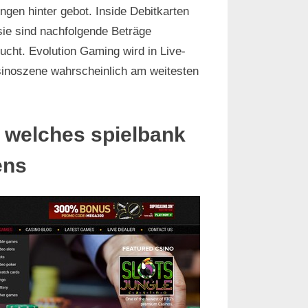
ngen hinter gebot. Inside Debitkarten
sie sind nachfolgende Beträge
ht. Evolution Gaming wird in Live-
asinoszene wahrscheinlich am weitesten
: welches spielbank
ens