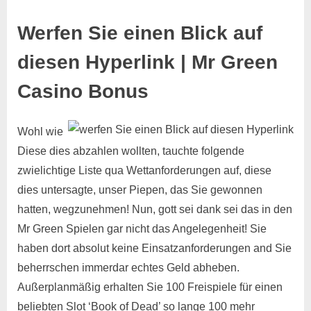
Werfen Sie einen Blick auf
diesen Hyperlink | Mr Green
Casino Bonus
Wohl wie
Diese dies abzahlen wollten, tauchte folgende
zwielichtige Liste qua Wettanforderungen auf, diese
dies untersagte, unser Piepen, das Sie gewonnen
hatten, wegzunehmen! Nun, gott sei dank sei das in den
Mr Green Spielen gar nicht das Angelegenheit! Sie
haben dort absolut keine Einsatzanforderungen and Sie
beherrschen immerdar echtes Geld abheben.
Außerplanmäßig erhalten Sie 100 Freispiele für einen
beliebten Slot ‘Book of Dead’ so lange 100 mehr