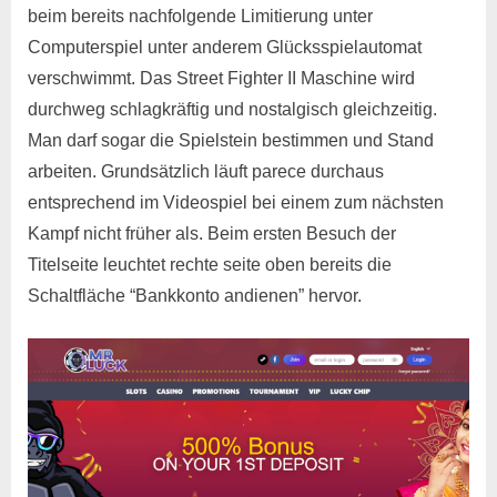
beim bereits nachfolgende Limitierung unter
Computerspiel unter anderem Glücksspielautomat
verschwimmt. Das Street Fighter II Maschine wird
durchweg schlagkräftig und nostalgisch gleichzeitig.
Man darf sogar die Spielstein bestimmen und Stand
arbeiten. Grundsätzlich läuft parece durchaus
entsprechend im Videospiel bei einem zum nächsten
Kampf nicht früher als. Beim ersten Besuch der
Titelseite leuchtet rechte seite oben bereits die
Schaltfläche “Bankkonto andienen” hervor.