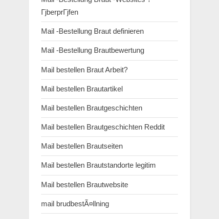
ГјberprГјfen
Mail -Bestellung Braut definieren
Mail -Bestellung Brautbewertung
Mail bestellen Braut Arbeit?
Mail bestellen Brautartikel
Mail bestellen Brautgeschichten
Mail bestellen Brautgeschichten Reddit
Mail bestellen Brautseiten
Mail bestellen Brautstandorte legitim
Mail bestellen Brautwebsite
mail brudbestÃ¤llning