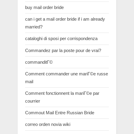
buy mail order bride
can i get a mail order bride if i am already
married?
cataloghi di sposi per corrispondenza
Commandez par la poste pour de vrai?
commanditГ©
Comment commander une mariГ©e russe
mail
Comment fonctionnent la mariГ©e par
courrier
Commout Mail Entre Russian Bride
correo orden novia wiki