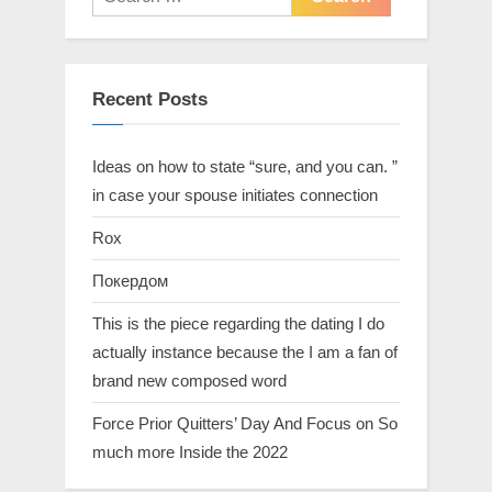
Recent Posts
Ideas on how to state “sure, and you can. ”
in case your spouse initiates connection
Rox
Покердом
This is the piece regarding the dating I do
actually instance because the I am a fan of
brand new composed word
Force Prior Quitters’ Day And Focus on So
much more Inside the 2022