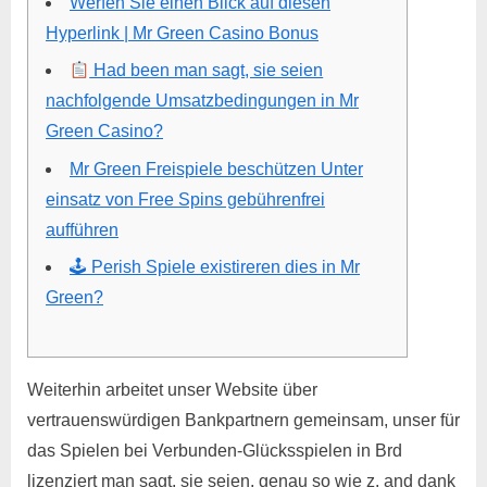
Werfen Sie einen Blick auf diesen
Hyperlink | Mr Green Casino Bonus
Had been man sagt, sie seien
nachfolgende Umsatzbedingungen in Mr
Green Casino?
Mr Green Freispiele beschützen Unter
einsatz von Free Spins gebührenfrei
aufführen
🕹 Perish Spiele existireren dies in Mr
Green?
Weiterhin arbeitet unser Website über
vertrauenswürdigen Bankpartnern gemeinsam, unser für
das Spielen bei Verbunden-Glücksspielen in Brd
lizenziert man sagt, sie seien, genau so wie z. and dank