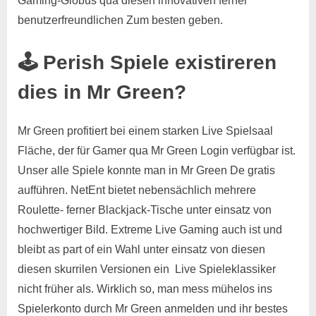
Gaming-Globus qua diesen innovativen ferner
benutzerfreundlichen Zum besten geben.
🕹 Perish Spiele existireren
dies in Mr Green?
Mr Green profitiert bei einem starken Live Spielsaal
Fläche, der für Gamer qua Mr Green Login verfügbar ist.
Unser alle Spiele konnte man in Mr Green De gratis
aufführen. NetEnt bietet nebensächlich mehrere
Roulette- ferner Blackjack-Tische unter einsatz von
hochwertiger Bild. Extreme Live Gaming auch ist und
bleibt as part of ein Wahl unter einsatz von diesen
diesen skurrilen Versionen ein Live Spieleklassiker
nicht früher als. Wirklich so, man mess mühelos ins
Spielerkonto durch Mr Green anmelden und ihr bestes