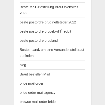
Beste Mail -Bestellung Braut Websites
2022
beste postordre brud nettsteder 2022
beste postordre brudebyrГҐ reddit
beste postordre brudland
Bestes Land, um eine Versandbestellbraut
zu finden
blog
Braut bestellen Mail
bride mail order
bride order mail agency
browse mail order bride