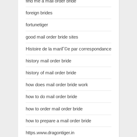
find me a mail order bride
foreign brides
fortunetiger
good mail order bride sites
Histoire de la mariГ©e par correspondance
history mail order bride
history of mail order bride
how does mail order bride work
how to do mail order bride
how to order mail order bride
how to prepare a mail order bride
https.www.dragontiger.in