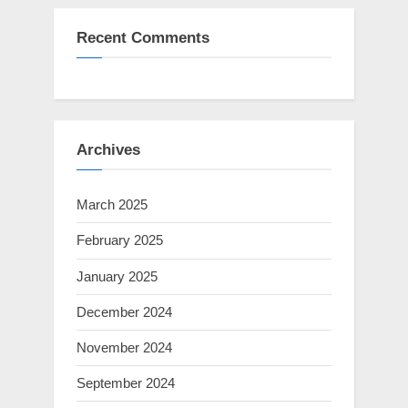
Recent Comments
Archives
March 2025
February 2025
January 2025
December 2024
November 2024
September 2024