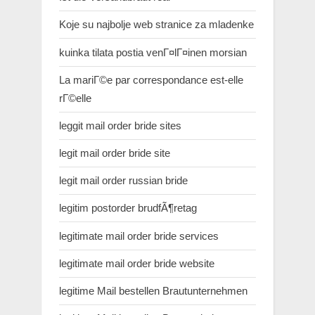
Koje su najbolje web stranice za mladenke
kuinka tilata postia venГ¤lГ¤inen morsian
La mariГ©e par correspondance est-elle
rГ©elle
leggit mail order bride sites
legit mail order bride site
legit mail order russian bride
legitim postorder brudfÃ¶retag
legitimate mail order bride services
legitimate mail order bride website
legitime Mail bestellen Brautunternehmen