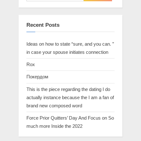
Recent Posts
Ideas on how to state “sure, and you can. ”
in case your spouse initiates connection
Rox
Покердом
This is the piece regarding the dating I do
actually instance because the I am a fan of
brand new composed word
Force Prior Quitters’ Day And Focus on So
much more Inside the 2022