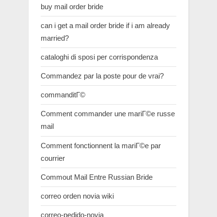
buy mail order bride
can i get a mail order bride if i am already
married?
cataloghi di sposi per corrispondenza
Commandez par la poste pour de vrai?
commanditГ©
Comment commander une mariГ©e russe
mail
Comment fonctionnent la mariГ©e par
courrier
Commout Mail Entre Russian Bride
correo orden novia wiki
correo-pedido-novia