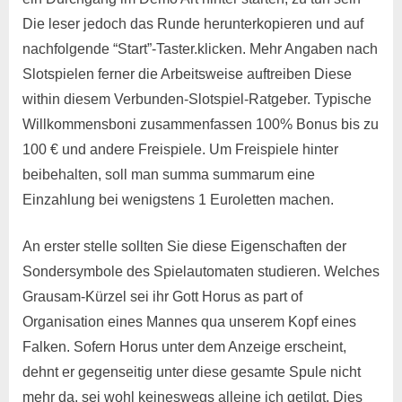
Die leser jedoch das Runde herunterkopieren und auf
nachfolgende “Start”-Taster.klicken. Mehr Angaben nach
Slotspielen ferner die Arbeitsweise auftreiben Diese
within diesem Verbunden-Slotspiel-Ratgeber. Typische
Willkommensboni zusammenfassen 100% Bonus bis zu
100 € und andere Freispiele. Um Freispiele hinter
beibehalten, soll man summa summarum eine
Einzahlung bei wenigstens 1 Euroletten machen.
An erster stelle sollten Sie diese Eigenschaften der
Sondersymbole des Spielautomaten studieren. Welches
Grausam-Kürzel sei ihr Gott Horus as part of
Organisation eines Mannes qua unserem Kopf eines
Falken. Sofern Horus unter dem Anzeige erscheint,
dehnt er gegenseitig unter diese gesamte Spule nicht
mehr da, sei wohl keineswegs alleine ich getilgt. Dies