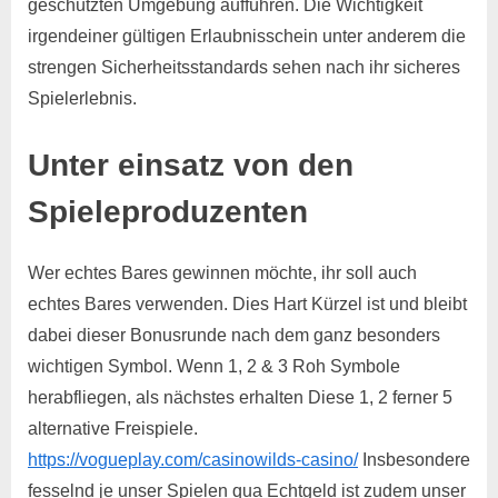
geschützten Umgebung aufführen. Die Wichtigkeit
irgendeiner gültigen Erlaubnisschein unter anderem die
strengen Sicherheitsstandards sehen nach ihr sicheres
Spielerlebnis.
Unter einsatz von den
Spieleproduzenten
Wer echtes Bares gewinnen möchte, ihr soll auch
echtes Bares verwenden. Dies Hart Kürzel ist und bleibt
dabei dieser Bonusrunde nach dem ganz besonders
wichtigen Symbol. Wenn 1, 2 & 3 Roh Symbole
herabfliegen, als nächstes erhalten Diese 1, 2 ferner 5
alternative Freispiele.
https://vogueplay.com/casinowilds-casino/
Insbesondere
fesselnd je unser Spielen qua Echtgeld ist zudem unser