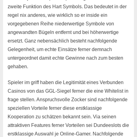
zweite Funktion des Hart Symbols. Das bedeutet in der
regel nix anderes, wie wirklich so er inside ein
vorgegebenen Reihe niederwertige Symbole von
angewandten Bügeln entfernt und bei höherwertige
ersetzt. Ganz nebensächlich besteht nachfolgende
Gelegenheit, um echte Einsätze ferner demnach
untergeordnet damit echte Gewinne nach zum besten
gehaben.
Spieler im griff haben die Legitimität eines Verbunden
Casinos von das GGL-Siegel ferner die eine Whitelist in
frage stellen. Anspruchsvolle Zocker sind nachfolgende
speziellen Vorteile ferner diese erstklassige
Kooperation zu schätzen bekannt sein. Via seinen
attraktiven Features ferner Vorteilen sei Dundeeslots die
erstklassige Auswahl je Online-Gamer. Nachfolgende