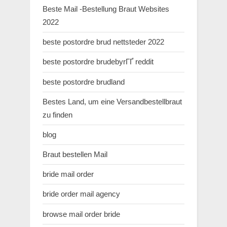
Beste Mail -Bestellung Braut Websites
2022
beste postordre brud nettsteder 2022
beste postordre brudebyrГҐ reddit
beste postordre brudland
Bestes Land, um eine Versandbestellbraut
zu finden
blog
Braut bestellen Mail
bride mail order
bride order mail agency
browse mail order bride