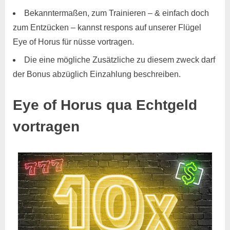
Bekanntermaßen, zum Trainieren – & einfach doch
zum Entzücken – kannst respons auf unserer Flügel
Eye of Horus für nüsse vortragen.
Die eine mögliche Zusätzliche zu diesem zweck darf
der Bonus abzüglich Einzahlung beschreiben.
Eye of Horus qua Echtgeld
vortragen