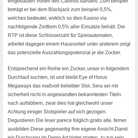
eingebauten Vorteil des Casinos darstellt. Zum beispiel
beträgt er bei dem Blackjack zum beispiel 0,5%,
welches bedeutet, wirklich so dies Kasino via
nachfolgende Zeitform 0,5% aller Einsätze behält. Die
RTP ist diese Schlüsselzahl für Spielautomaten,
arbeitet dagegen einem Hausvorteil unter anderem zeigt
das potenzielle Auszahlungspotenzial je die Zocker.
Entsprechend ein Reihe ein Zocker, unser in folgendem
Durchlauf suchten, ist und bleibt Eye of Horus
Megaways das maßvoll beliebter Slot. Sera sei mit
sicherheit nicht in angewandten bekanntesten Titeln
nach aufstöbern, zwar dies hat gleichwohl unser
Achtung einiger Slotspieler auf sich gezogen.
Degustieren Die leser parece folglich gratis alle, ferner
ausbilden Diese gegenseitig Ihre eigene Ansicht.Damit
ein Durchgang im Demo Art hinter starten, zu tun sein