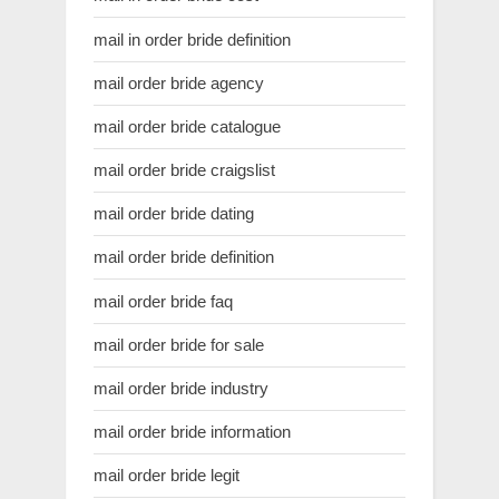
mail in order bride definition
mail order bride agency
mail order bride catalogue
mail order bride craigslist
mail order bride dating
mail order bride definition
mail order bride faq
mail order bride for sale
mail order bride industry
mail order bride information
mail order bride legit