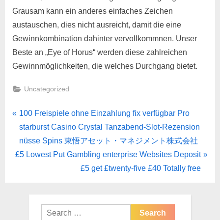
Grausam kann ein anderes einfaches Zeichen
austauschen, dies nicht ausreicht, damit die eine
Gewinnkombination dahinter vervollkommnen. Unser
Beste an „Eye of Horus“ werden diese zahlreichen
Gewinnmöglichkeiten, die welches Durchgang bietet.
Uncategorized
100 Freispiele ohne Einzahlung fix verfügbar Pro
starburst Casino Crystal Tanzabend-Slot-Rezension
nüsse Spins 東悟アセット・マネジメント株式会社
£5 Lowest Put Gambling enterprise Websites Deposit
£5 get £twenty-five £40 Totally free