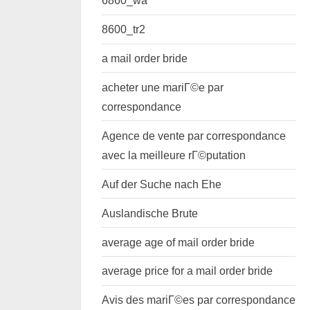
6860_wa
8600_tr2
a mail order bride
acheter une mariГ©e par
correspondance
Agence de vente par correspondance
avec la meilleure rГ©putation
Auf der Suche nach Ehe
Auslandische Brute
average age of mail order bride
average price for a mail order bride
Avis des mariГ©es par correspondance