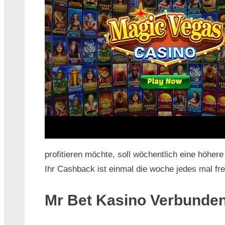
profitieren möchte, soll wöchentlich eine höher
Ihr Cashback ist einmal die woche jedes mal fr
Mr Bet Kasino Verbunde