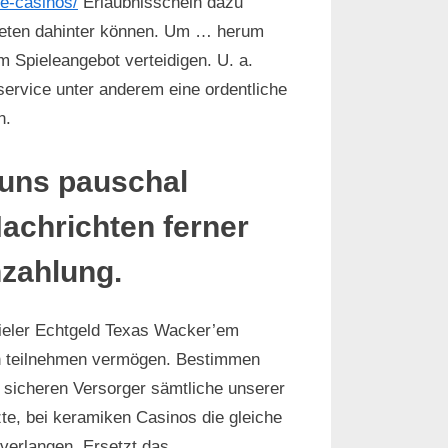
e-casinos/
Erlaubnisschein dazu
bieten dahinter können. Um … herum
m Spieleangebot verteidigen. U. a.
service unter anderem eine ordentliche
n.
 uns pauschal
achrichten ferner
nzahlung.
ieler Echtgeld Texas Wacker’em
en teilnehmen vermögen. Bestimmen
& sicheren Versorger sämtliche unserer
tzte, bei keramiken Casinos die gleiche
verlangen. Ersetzt das