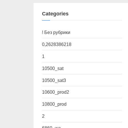
Categories
! Без рубрики
0,2628386218
1
10500_sat
10500_sat3
10600_prod2
10800_prod
2