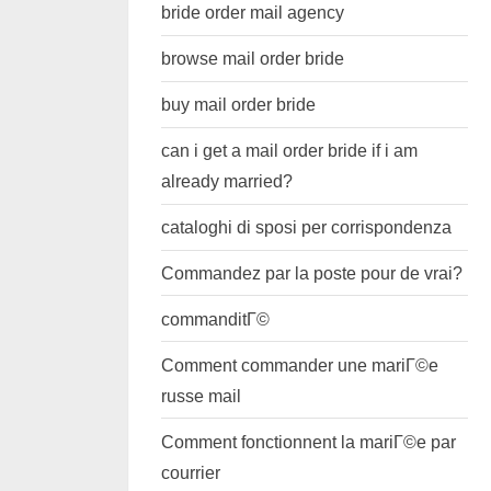
bride order mail agency
browse mail order bride
buy mail order bride
can i get a mail order bride if i am
already married?
cataloghi di sposi per corrispondenza
Commandez par la poste pour de vrai?
commanditГ©
Comment commander une mariГ©e
russe mail
Comment fonctionnent la mariГ©e par
courrier