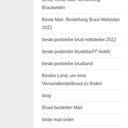
Brautseiten
Beste Mail -Bestellung Braut Websites
2022
beste postordre brud nettsteder 2022
beste postordre brudebyrГҐ reddit
beste postordre brudland
Bestes Land, um eine
Versandbestellbraut zu finden
blog
Braut bestellen Mail
bride mail order