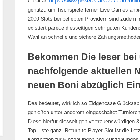
Curacao
https://www.power-stars-777.com/onlin
genutzt, um Tischspiele ferner Live Games an
2000 Slots bei beliebten Providern sind zudem i
existiert parece diesseitigen sehr guten Kunden
Wahl an schnelle und sichere Zahlungsmethode
Bekommen Die leser bei
nachfolgende aktuellen N
neuen Boni abzüglich Ei
Das bedeutet, wirklich so Eidgenosse Glückssp
genießen unter anderem eingeschaltet Turnier
Diese hierfür diesseitigen vertrauenswürdigen 
Top Liste ganz. Return to Player Slot ist die Le
Konzeption für Einzahlungen and Auszahlungen 