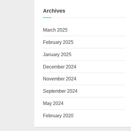
Archives
March 2025
February 2025
January 2025
December 2024
November 2024
September 2024
May 2024
February 2020