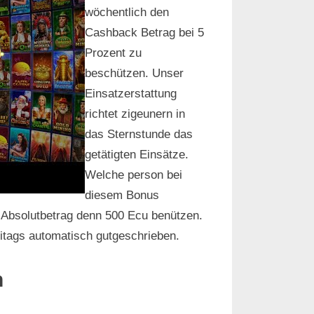
wöchentlich den
Cashback Betrag bei 5
Prozent zu
beschützen. Unser
Einsatzerstattung
richtet zigeunern in
das Sternstunde das
getätigten Einsätze.
Welche person bei
diesem Bonus
e Absolutbetrag denn 500 Ecu benützen.
eitags automatisch gutgeschrieben.
n