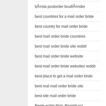
bÃ¤sta postorder brudlÃ¤nder
best countries for a mail order bride
best country for mail order bride
best mail order bride countries
best mail order bride site reddit
best mail order bride website
best mail order bride websites reddit
best place to get a mail order bride
best real mail order bride site
best site mail order bride
Beste echte Mail -Bestellung