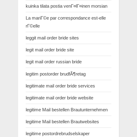
kuinka tilata postia venГ¤lГ¤inen morsian
La mariГ©e par correspondance est-elle
rГ©elle
leggit mail order bride sites
legit mail order bride site
legit mail order russian bride
legitim postorder brudfÃ¶retag
legitimate mail order bride services
legitimate mail order bride website
legitime Mail bestellen Brautunternehmen
legitime Mail bestellen Brautwebsites
legitime postordrebrudselskaper