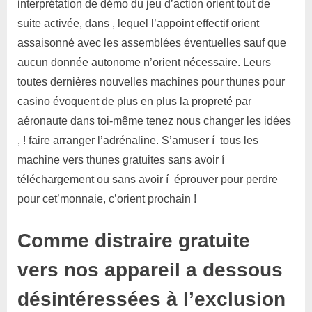
interprétation de démo du jeu d’action orient tout de
suite activée, dans , lequel l’appoint effectif orient
assaisonné avec les assemblées éventuelles sauf que
aucun donnée autonome n’orient nécessaire. Leurs
toutes dernières nouvelles machines pour thunes pour
casino évoquent de plus en plus la propreté par
aéronaute dans toi-même tenez nous changer les idées
, ! faire arranger l’adrénaline. S’amuser í tous les
machine vers thunes gratuites sans avoir í
téléchargement ou sans avoir í éprouver pour perdre
pour cet’monnaie, c’orient prochain !
Comme distraire gratuite
vers nos appareil a dessous
désintéressées à l’exclusion