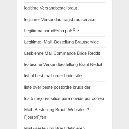
legitime Versandbestellbraut
legitimer Versandauftragsbrautservice
Legitimna narudЕѕba poЕЎte
Legitimte -Mail -Bestellung Brautservice
Lesbienne Mail Commande Bride Reddit
lesbische Versandbestellung Braut Reddit
list of best mail order bride sites
liste over beste postordre brudsider
los 5 mejores sitios para novias por correo
Mail -Bestellung Braut -Websites ?
ГјberprГјfen
Mail -Bestellung Braut definieren