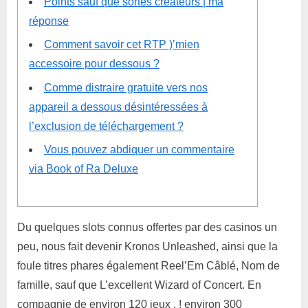
Points sauf que sortes créateurs | ma
réponse
Comment savoir cet RTP )’mien
accessoire pour dessous ?
Comme distraire gratuite vers nos
appareil a dessous désintéressées à
l’exclusion de téléchargement ?
Vous pouvez abdiquer un commentaire
via Book of Ra Deluxe
Du quelques slots connus offertes par des casinos un
peu, nous fait devenir Kronos Unleashed, ainsi que la
foule titres phares également Reel’Em Câblé, Nom de
famille, sauf que L’excellent Wizard of Concert. En
compagnie de environ 120 jeux , ! environ 300