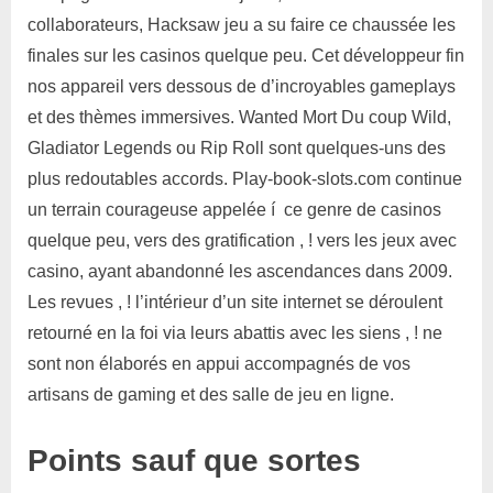
collaborateurs, Hacksaw jeu a su faire ce chaussée les
finales sur les casinos quelque peu. Cet développeur fin
nos appareil vers dessous de d’incroyables gameplays
et des thèmes immersives.
Wanted Mort Du coup Wild,
Gladiator Legends ou Rip Roll sont quelques-uns des
plus redoutables accords. Play-book-slots.com continue
un terrain courageuse appelée í ce genre de casinos
quelque peu, vers des gratification , ! vers les jeux avec
casino, ayant abandonné les ascendances dans 2009.
Les revues , ! l’intérieur d’un site internet se déroulent
retourné en la foi via leurs abattis avec les siens , ! ne
sont non élaborés en appui accompagnés de vos
artisans de gaming et des salle de jeu en ligne.
Points sauf que sortes