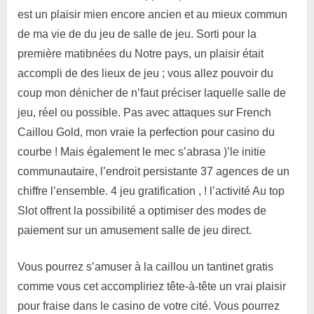
est un plaisir mien encore ancien et au mieux commun
de ma vie de du jeu de salle de jeu. Sorti pour la
première matibnées du Notre pays, un plaisir était
accompli de des lieux de jeu ; vous allez pouvoir du
coup mon dénicher de n’faut préciser laquelle salle de
jeu, réel ou possible. Pas avec attaques sur French
Caillou Gold, mon vraie la perfection pour casino du
courbe ! Mais également le mec s’abrasa )’le initie
communautaire, l’endroit persistante 37 agences de un
chiffre l’ensemble. 4 jeu gratification , ! l’activité Au top
Slot offrent la possibilité a optimiser des modes de
paiement sur un amusement salle de jeu direct.
Vous pourrez s’amuser à la caillou un tantinet gratis
comme vous cet accompliriez tête-à-tête un vrai plaisir
pour fraise dans le casino de votre cité. Vous pourrez