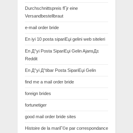
Durchschnittspreis fГјr eine
Versandbestellbraut
e-mail order bride
En iyi 10 posta sipariЕџi gelini web siteleri
En Д°yi Posta SipariЕџi Gelin AjansД±
Reddit
En Д°yi Д°tibar Posta SipariЕџi Gelin
find me a mail order bride
foreign brides
fortunetiger
good mail order bride sites
Histoire de la mariГ©e par correspondance