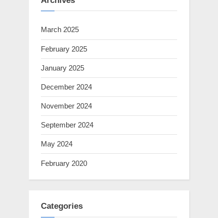
Archives
March 2025
February 2025
January 2025
December 2024
November 2024
September 2024
May 2024
February 2020
Categories