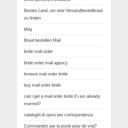
Bestes Land, um eine Versandbestellbraut
zu finden
blog
Braut bestellen Mail
bride mail order
bride order mail agency
browse mail order bride
buy mail order bride
can i get a mail order bride if i am already
married?
cataloghi di sposi per corrispondenza
Commandez par la poste pour de vrai?