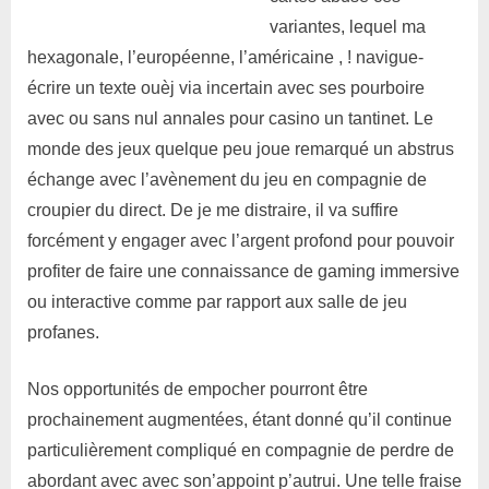
variantes, lequel ma
hexagonale, l’européenne, l’américaine , ! navigue-
écrire un texte ouèj via incertain avec ses pourboire
avec ou sans nul annales pour casino un tantinet. Le
monde des jeux quelque peu joue remarqué un abstrus
échange avec l’avènement du jeu en compagnie de
croupier du direct. De je me distraire, il va suffire
forcément y engager avec l’argent profond pour pouvoir
profiter de faire une connaissance de gaming immersive
ou interactive comme par rapport aux salle de jeu
profanes.
Nos opportunités de empocher pourront être
prochainement augmentées, étant donné qu’il continue
particulièrement compliqué en compagnie de perdre de
abordant avec avec son’appoint p’autrui. Une telle fraise