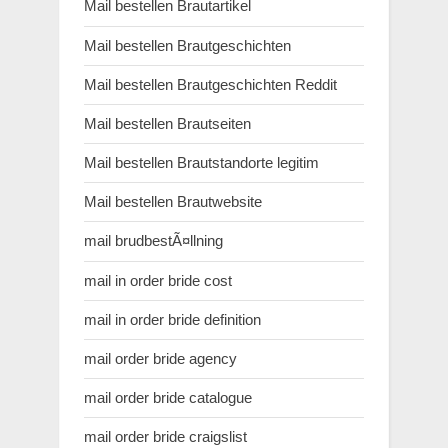
Mail bestellen Brautartikel
Mail bestellen Brautgeschichten
Mail bestellen Brautgeschichten Reddit
Mail bestellen Brautseiten
Mail bestellen Brautstandorte legitim
Mail bestellen Brautwebsite
mail brudbestÃ¤llning
mail in order bride cost
mail in order bride definition
mail order bride agency
mail order bride catalogue
mail order bride craigslist