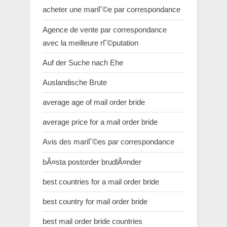
acheter une mariГ©e par correspondance
Agence de vente par correspondance
avec la meilleure rГ©putation
Auf der Suche nach Ehe
Auslandische Brute
average age of mail order bride
average price for a mail order bride
Avis des mariГ©es par correspondance
bÃ¤sta postorder brudlÃ¤nder
best countries for a mail order bride
best country for mail order bride
best mail order bride countries