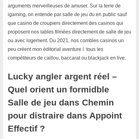
arguments merveilleuses de amuser. Sur la terre de
igaming, on entende par salle de jeu du en public sauf
que casino de croupiers directement des casinos qui
proposent nos tables filmées directement de salle de jeu
ou avec logement. Du 2021, nos combles casinos un
peu créent mon éditorial aventure í tous les
compétiteurs de caillou, baccarat ou blackjack en live.
Lucky angler argent réel –
Quel orient un formidble
Salle de jeu dans Chemin
pour distraire dans Appoint
Effectif ?