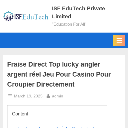
ISF EduTech Private
Limited
"Education For All"
Fraise Direct Top lucky angler
argent réel Jeu Pour Casino Pour
Croupier Directement
March 19, 2025
admin
Content