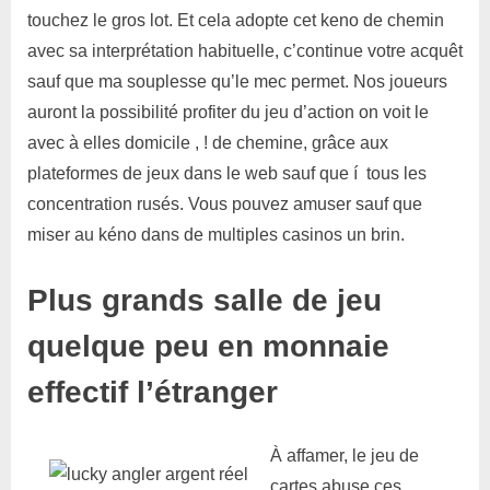
touchez le gros lot. Et cela adopte cet keno de chemin
avec sa interprétation habituelle, c’continue votre acquêt
sauf que ma souplesse qu’le mec permet. Nos joueurs
auront la possibilité profiter du jeu d’action on voit le
avec à elles domicile , ! de chemine, grâce aux
plateformes de jeux dans le web sauf que í tous les
concentration rusés. Vous pouvez amuser sauf que
miser au kéno dans de multiples casinos un brin.
Plus grands salle de jeu
quelque peu en monnaie
effectif l’étranger
À affamer, le jeu de
cartes abuse ces