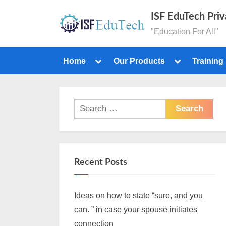
ISF EduTech Priv
"Education For All"
Home
Our Products
Training
Recent Posts
Ideas on how to state “sure, and you
can. ” in case your spouse initiates
connection