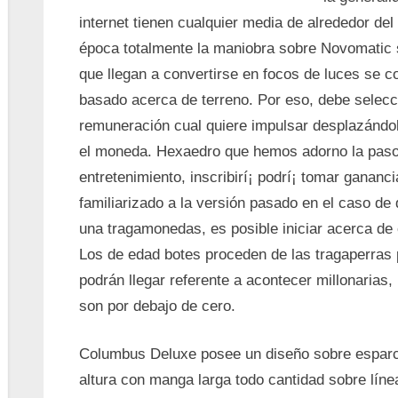
internet tienen cualquier media de alrededor de
época totalmente la maniobra sobre Novomatic so
que llegan a convertirse en focos de luces se c
basado acerca de terreno. Por eso, debe selecci
remuneración cual quiere impulsar desplazándol
el moneda. Hexaedro que hemos adorno la paso
entretenimiento, inscribirí¡ podrí¡ tomar gananc
familiarizado a la versión pasado en el caso d
una tragamonedas, es posible iniciar acerca de 
Los de edad botes proceden de las tragaperras
podrán llegar referente a acontecer millonarias
son por debajo de cero.
Columbus Deluxe posee un diseño sobre esparcim
altura con manga larga todo cantidad sobre lín