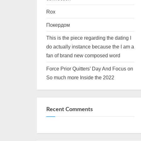
Rox
Покердом
This is the piece regarding the dating I
do actually instance because the I am a
fan of brand new composed word
Force Prior Quitters’ Day And Focus on
So much more Inside the 2022
Recent Comments