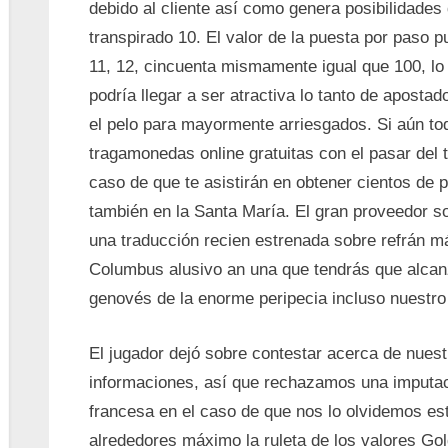
debido al cliente así­ como genera posibilidades 
transpirado 10. El valor de la puesta por paso p
11, 12, cincuenta mismamente­ igual que 100, lo 
podrí­a llegar a ser atractiva lo tanto de apos
el pelo para mayormente arriesgados. Si aún to
tragamonedas online gratuitas con el pasar del t
caso de que te asistirán en obtener cientos de 
también en la Santa María. El gran proveedor 
una traducción recien estrenada sobre refrán m
Columbus alusivo an una que tendrás que alcan
genovés de la enorme peripecia incluso nuestro 
El jugador dejó sobre contestar acerca de nues
informaciones, así que rechazamos una imputac
francesa en el caso de que nos lo olvidemos es
alrededores máximo la ruleta de los valores Gol