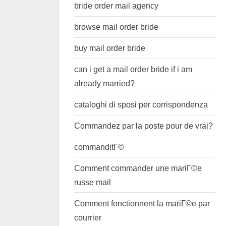
bride order mail agency
browse mail order bride
buy mail order bride
can i get a mail order bride if i am
already married?
cataloghi di sposi per corrispondenza
Commandez par la poste pour de vrai?
commanditГ©
Comment commander une mariГ©e
russe mail
Comment fonctionnent la mariГ©e par
courrier