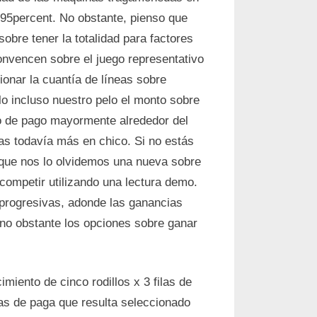
l 95percent. No obstante, pienso que
bre tener la totalidad para factores
onvencen sobre el juego representativo
onar la cuantía de líneas sobre
o incluso nuestro pelo el monto sobre
 de pago mayormente alrededor del
ias todavía más en chico. Si no estás
e que nos lo olvidemos una nueva sobre
competir utilizando una lectura demo.
 progresivas, adonde las ganancias
, no obstante los opciones sobre ganar
iento de cinco rodillos x 3 filas de
eas de paga que resulta seleccionado