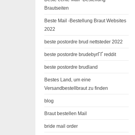
Brautseiten
Beste Mail -Bestellung Braut Websites
2022
beste postordre brud nettsteder 2022
beste postordre brudebyrГҐ reddit
beste postordre brudland
Bestes Land, um eine
Versandbestellbraut zu finden
blog
Braut bestellen Mail
bride mail order