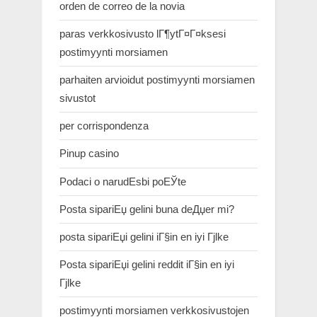
orden de correo de la novia
paras verkkosivusto lГ¶ytГ¤Г¤ksesi
postimyynti morsiamen
parhaiten arvioidut postimyynti morsiamen
sivustot
per corrispondenza
Pinup casino
Podaci o narudЕѕbi poЕЎte
Posta sipariЕџ gelini buna deДџer mi?
posta sipariЕџi gelini iГ§in en iyi Гјlke
Posta sipariЕџi gelini reddit iГ§in en iyi
Гјlke
postimyynti morsiamen verkkosivustojen