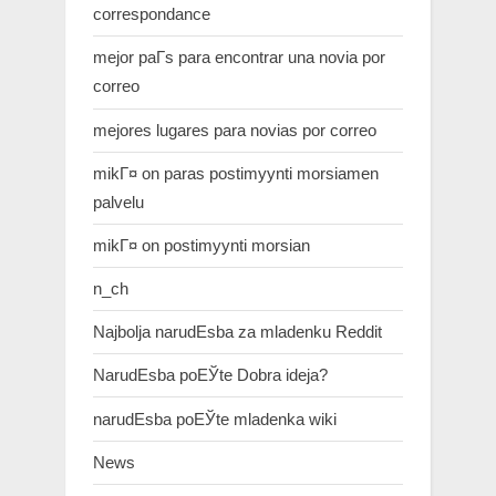
correspondance
mejor paГ­s para encontrar una novia por
correo
mejores lugares para novias por correo
mikГ¤ on paras postimyynti morsiamen
palvelu
mikГ¤ on postimyynti morsian
n_ch
Najbolja narudЕѕba za mladenku Reddit
NarudЕѕba poЕЎte Dobra ideja?
narudЕѕba poЕЎte mladenka wiki
News