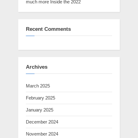
much more Inside the 2022
Recent Comments
Archives
March 2025
February 2025
January 2025
December 2024
November 2024