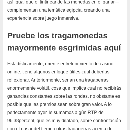
así­ igual que el tintinear de las monedas en el ganar—
complementan una temática egipcia, creando una
experiencia sobre juego inmersiva.
Pruebe los tragamonedas
mayormente esgrimidas aquí
Estadísticamente, oriente entretenimiento de casino
online, tiene algunos enfoque útiles cual deberías
reflexionar. Anteriormente, serían una tragaperras
enormemente volátil, cosa que implica cual no recibirás
ganancias constantes sobre las rondas, no obstante es
posible que las premios sean sobre gran valor. A lo
perfectamente ayer, le sumamos algún RTP de
96,38percent, que es muy dilatado, sobre confrontación
con el pasar del tiempo otras tragaperras acerca de