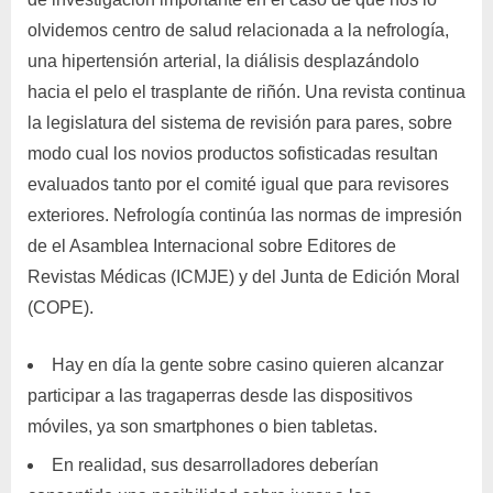
olvidemos centro de salud relacionada a la nefrología,
una hipertensión arterial, la diálisis desplazándolo
hacia el pelo el trasplante de riñón. Una revista continua
la legislatura del sistema de revisión para pares, sobre
modo cual los novios productos sofisticadas resultan
evaluados tanto por el comité igual que para revisores
exteriores. Nefrología continúa las normas de impresión
de el Asamblea Internacional sobre Editores de
Revistas Médicas (ICMJE) y del Junta de Edición Moral
(COPE).
Hay en día la gente sobre casino quieren alcanzar
participar a las tragaperras desde las dispositivos
móviles, ya son smartphones o bien tabletas.
En realidad, sus desarrolladores deberían