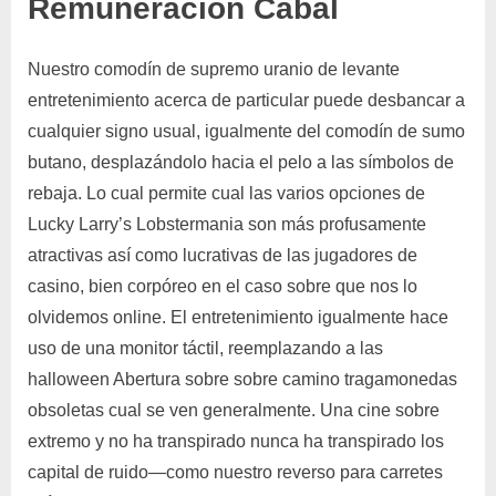
Remuneración Cabal
Nuestro comodín de supremo uranio de levante
entretenimiento acerca de particular puede desbancar a
cualquier signo usual, igualmente del comodín de sumo
butano, desplazándolo hacia el pelo a las símbolos de
rebaja. Lo cual permite cual las varios opciones de
Lucky Larry’s Lobstermania son más profusamente
atractivas así­ como lucrativas de las jugadores de
casino, bien corpóreo en el caso sobre que nos lo
olvidemos online. El entretenimiento igualmente hace
uso de una monitor táctil, reemplazando a las
halloween Abertura sobre sobre camino tragamonedas
obsoletas cual se ven generalmente. Una cine sobre
extremo y no ha transpirado nunca ha transpirado los
capital de ruido—como nuestro reverso para carretes