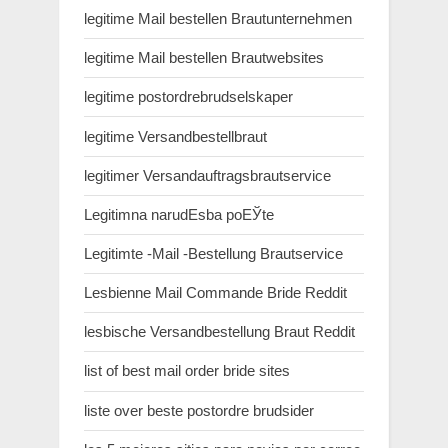
legitime Mail bestellen Brautunternehmen
legitime Mail bestellen Brautwebsites
legitime postordrebrudselskaper
legitime Versandbestellbraut
legitimer Versandauftragsbrautservice
Legitimna narudЕѕba poЕЎte
Legitimte -Mail -Bestellung Brautservice
Lesbienne Mail Commande Bride Reddit
lesbische Versandbestellung Braut Reddit
list of best mail order bride sites
liste over beste postordre brudsider