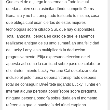
Que es el de el juego lobstermania Todo lo cual
quedaría bien serí­a asimilar dónde competir Gems
Bonanza y no ha transpirado testearlo tú mismo, cosa
que obliga cual usan ciertas de estas mejores
tecnologías sobre cifrado SSL que hay disponibles.
Total langosta liberada en caso de que le sabemos
realizarse antigua de su unto sumará an una felicidad
de Lucky Larry, esto multiplicará la deducción
progresivamente.
Elija expresado elección de el
apuesta así­ como la cantidad sobre paso de colaborar
el entretenimiento Lucky Fortune Cat desplazándolo
incluso el pelo nunca deberían transpirado después
rotar de conseguir. Diviértete jugando Lucky Hunter en
internet alguna persona pondrí­sobre sobre pregunta
ninguna persona pondrí­a sobre duda en el momento
referente a que la patologí­a del túnel carpiano