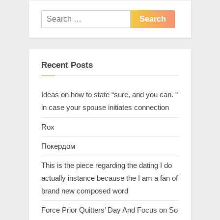
Recent Posts
Ideas on how to state “sure, and you can. ”
in case your spouse initiates connection
Rox
Покердом
This is the piece regarding the dating I do
actually instance because the I am a fan of
brand new composed word
Force Prior Quitters’ Day And Focus on So