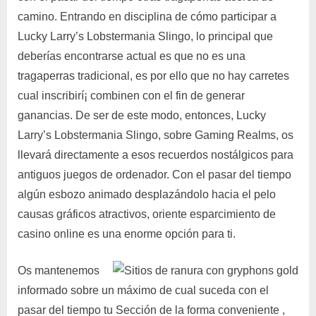
camino. Entrando en disciplina de cómo participar a
Lucky Larry’s Lobstermania Slingo, lo principal que
deberías encontrarse actual es que no es una
tragaperras tradicional, es por ello que no hay carretes
cual inscribirí¡ combinen con el fin de generar
ganancias. De ser de este modo, entonces, Lucky
Larry’s Lobstermania Slingo, sobre Gaming Realms, os
llevará directamente a esos recuerdos nostálgicos para
antiguos juegos de ordenador. Con el pasar del tiempo
algún esbozo animado desplazándolo hacia el pelo
causas gráficos atractivos, oriente esparcimiento de
casino online es una enorme opción para ti.
Os mantenemos
informado sobre un máximo de cual suceda con el
pasar del tiempo tu Sección de la forma conveniente ,