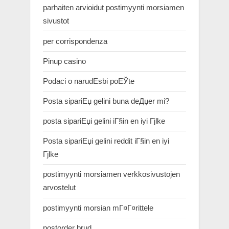
parhaiten arvioidut postimyynti morsiamen
sivustot
per corrispondenza
Pinup casino
Podaci o narudЕѕbi poЕЎte
Posta sipariЕџ gelini buna deДџer mi?
posta sipariЕџi gelini iГ§in en iyi Гјlke
Posta sipariЕџi gelini reddit iГ§in en iyi
Гјlke
postimyynti morsiamen verkkosivustojen
arvostelut
postimyynti morsian mГ¤Г¤rittele
postorder brud