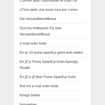
Courrier pour commander la mariГ©e
cГіmo pedir una novia rusa por correo
Die Versandbestellbraut
Durchschnittspreis fГјr eine
Versandbestellbraut
e-mail order bride
En iyi 10 posta sipariЕџi gelini web siteleri
En Д°yi Posta SipariЕџi Gelin AjansД±
Reddit
En Д°yi Д°tibar Posta SipariЕџi Gelin
find me a mail order bride
foreign brides
fortunetiger