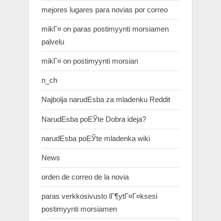
mejores lugares para novias por correo
mikГ¤ on paras postimyynti morsiamen
palvelu
mikГ¤ on postimyynti morsian
n_ch
Najbolja narudЕѕba za mladenku Reddit
NarudЕѕba poЕЎte Dobra ideja?
narudЕѕba poЕЎte mladenka wiki
News
orden de correo de la novia
paras verkkosivusto lГ¶ytГ¤Г¤ksesi
postimyynti morsiamen