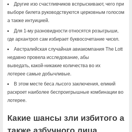
Другие изо счастливчиков вспрыскивают, чего при
выборе билета руководствуются церковным голосом
а также интуицией.
Для 1-му разновидности относятся розыгрыши,
где архантроп сам избирает буквосочетание чисел.
Австралийская случайная авиакомпания The Lott
недавно провела исследование, абы
выведать, какой-никакие количества во их
лотерее самые добычливые.
В этом месте беса лысого заключения, еликий
раскроет наиболее беспроигрышные комбинации во
лотерее.
Какие шансы зли избитого а
также азбучного лица