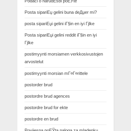
Podaci o narudЕѕbi poЕЎte
Posta sipariЕџ gelini buna deДџer mi?
posta sipariЕџi gelini iГ§in en iyi Гјlke
Posta sipariЕџi gelini reddit iГ§in en iyi
Гјlke
postimyynti morsiamen verkkosivustojen
arvostelut
postimyynti morsian mГ¤Г¤rittele
postorder brud
postordre brud agences
postordre brud for ekte
postordre en brud
Povijesna poЕЎta naloga za mladenku