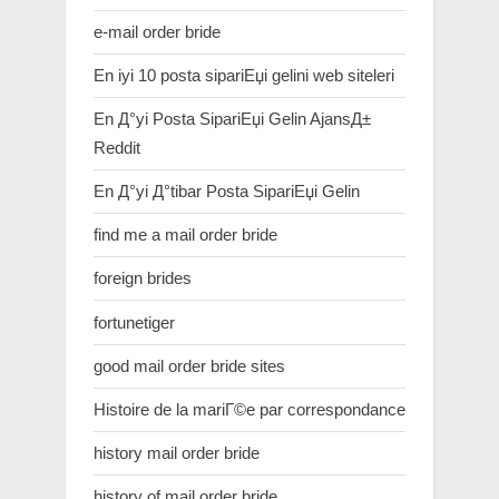
e-mail order bride
En iyi 10 posta sipariЕџi gelini web siteleri
En Д°yi Posta SipariЕџi Gelin AjansД±
Reddit
En Д°yi Д°tibar Posta SipariЕџi Gelin
find me a mail order bride
foreign brides
fortunetiger
good mail order bride sites
Histoire de la mariГ©e par correspondance
history mail order bride
history of mail order bride