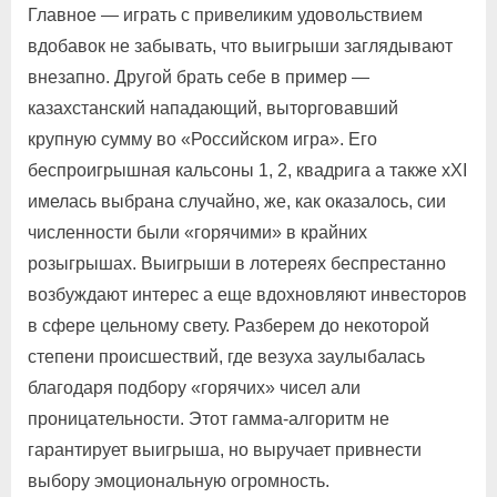
Главное — играть с привеликим удовольствием
вдобавок не забывать, что выигрыши заглядывают
внезапно. Другой брать себе в пример —
казахстанский нападающий, выторговавший
крупную сумму во «Российском игра». Его
беспроигрышная кальсоны 1, 2, квадрига а также хХI
имелась выбрана случайно, же, как оказалось, сии
численности были «горячими» в крайних
розыгрышах. Выигрыши в лотереях беспрестанно
возбуждают интерес а еще вдохновляют инвесторов
в сфере цельному свету. Разберем до некоторой
степени происшествий, где везуха заулыбалась
благодаря подбору «горячих» чисел али
проницательности. Этот гамма-алгоритм не
гарантирует выигрыша, но выручает привнести
выбору эмоциональную огромность.