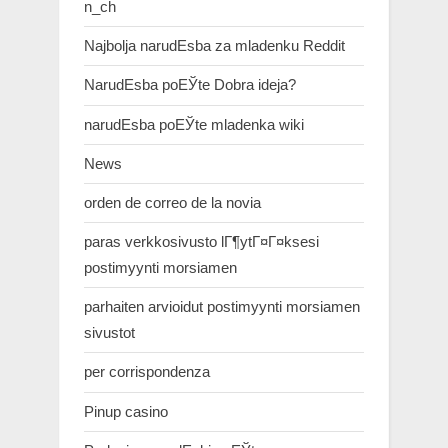
n_ch
Najbolja narudЕѕba za mladenku Reddit
NarudЕѕba poЕЎte Dobra ideja?
narudЕѕba poЕЎte mladenka wiki
News
orden de correo de la novia
paras verkkosivusto lГ¶ytГ¤Г¤ksesi
postimyynti morsiamen
parhaiten arvioidut postimyynti morsiamen
sivustot
per corrispondenza
Pinup casino