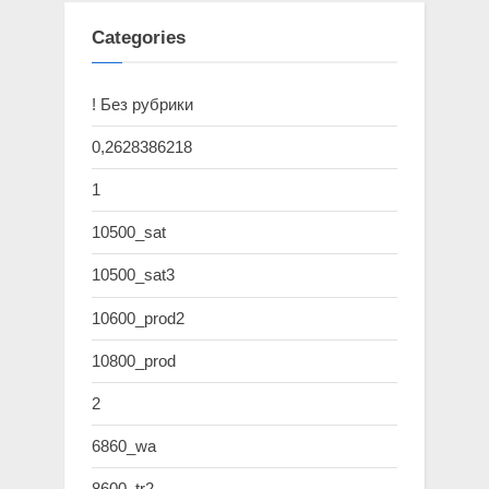
Categories
! Без рубрики
0,2628386218
1
10500_sat
10500_sat3
10600_prod2
10800_prod
2
6860_wa
8600_tr2