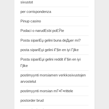
sivustot
per corrispondenza
Pinup casino
Podaci o narudЕѕbi poЕЎte
Posta sipariЕџ gelini buna deДџer mi?
posta sipariЕџi gelini iГ§in en iyi Гјlke
Posta sipariЕџi gelini reddit iГ§in en iyi
Гјlke
postimyynti morsiamen verkkosivustojen
arvostelut
postimyynti morsian mГ¤Г¤rittele
postorder brud