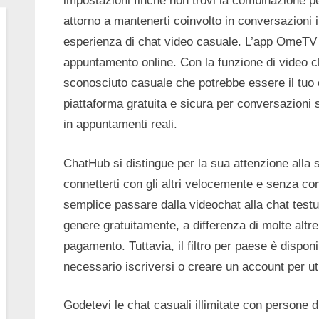
impostazioni finché non trovi la combinazione per
attorno a mantenerti coinvolto in conversazioni in
esperienza di chat video casuale. L’app OmeTV r
appuntamento online. Con la funzione di video c
sconosciuto casuale che potrebbe essere il tu
piattaforma gratuita e sicura per conversazioni 
in appuntamenti reali.
ChatHub si distingue per la sua attenzione alla s
connetterti con gli altri velocemente e senza com
semplice passare dalla videochat alla chat testuale
genere gratuitamente, a differenza di molte altr
pagamento. Tuttavia, il filtro per paese è dispon
necessario iscriversi o creare un account per uti
Godetevi le chat casuali illimitate con persone di 