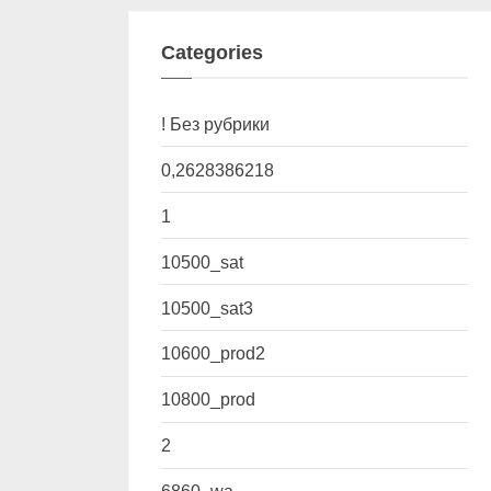
Categories
! Без рубрики
0,2628386218
1
10500_sat
10500_sat3
10600_prod2
10800_prod
2