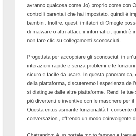
avranno qualcosa come .io) proprio come con O
controlli parentali che hai impostato, quindi è im
bambini. Inoltre, questi imitatori di Omegle pos
di malware o altri attacchi informatici, quindi è
non fare clic su collegamenti sconosciuti.
Progettata per accoppiare gli sconosciuti in un’
interazioni rapide e senza problemi e le funzio
sicuro e facile da usare. In questa panoramica, e
della piattaforma, discuteremo l’esperienza del
si distingue dalle altre piattaforme. Rendi le tu
più divertenti e inventive con le maschere per il
Questa entusiasmante funzionalità ti consente d
conversazioni, offrendo un modo coinvolgente di 
Chatrandom è un portale molto famoso e frequen