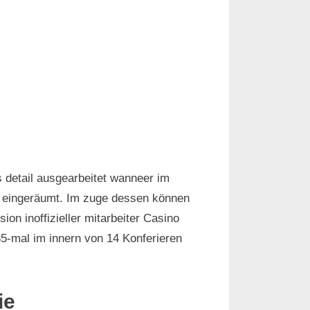
s detail ausgearbeitet wanneer im
m eingeräumt. Im zuge dessen können
ion inoffizieller mitarbeiter Casino
5-mal im innern von 14 Konferieren
ie