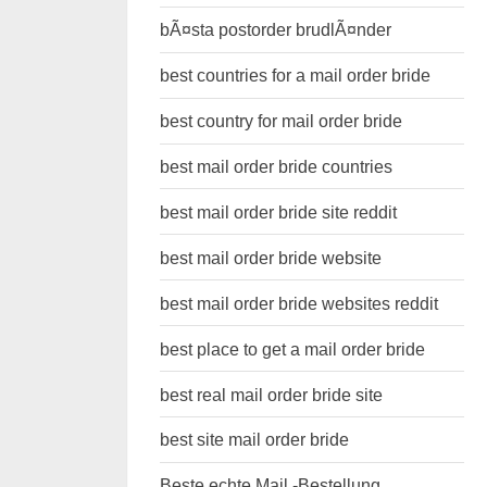
bÃ¤sta postorder brudlÃ¤nder
best countries for a mail order bride
best country for mail order bride
best mail order bride countries
best mail order bride site reddit
best mail order bride website
best mail order bride websites reddit
best place to get a mail order bride
best real mail order bride site
best site mail order bride
Beste echte Mail -Bestellung