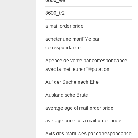
6860_wa
8600_tr2
a mail order bride
acheter une mariГ©e par
correspondance
Agence de vente par correspondance
avec la meilleure rГ©putation
Auf der Suche nach Ehe
Auslandische Brute
average age of mail order bride
average price for a mail order bride
Avis des mariГ©es par correspondance