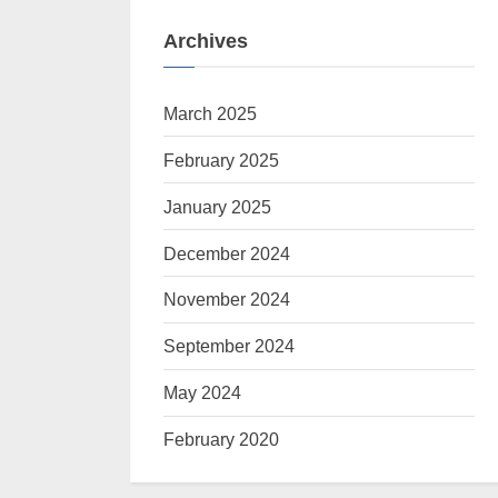
Archives
March 2025
February 2025
January 2025
December 2024
November 2024
September 2024
May 2024
February 2020