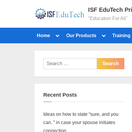
ISF EduTech Pr
"Education For All"
Home
Our Products
Training
Recent Posts
Ideas on how to state “sure, and you
can. ” in case your spouse initiates
connection