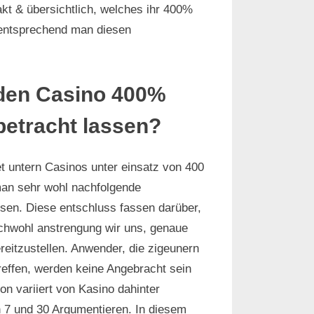
akt & übersichtlich, welches ihr 400%
r entsprechend man diesen
den Casino 400%
etracht lassen?
t untern Casinos unter einsatz von 400
man sehr wohl nachfolgende
sen. Diese entschluss fassen darüber,
eichwohl anstrengung wir uns, genaue
itzustellen. Anwender, die zigeunern
reffen, werden keine Angebracht sein
on variiert von Kasino dahinter
n 7 und 30 Argumentieren. In diesem