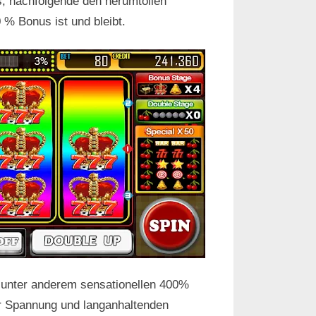
s, nachfolgende den herumtollen
% Bonus ist und bleibt.
unter anderem sensationellen 400%
r Spannung und langanhaltenden