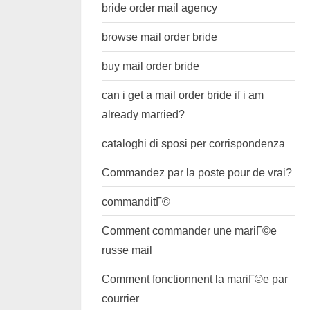
bride order mail agency
browse mail order bride
buy mail order bride
can i get a mail order bride if i am
already married?
cataloghi di sposi per corrispondenza
Commandez par la poste pour de vrai?
commanditГ©
Comment commander une mariГ©e
russe mail
Comment fonctionnent la mariГ©e par
courrier