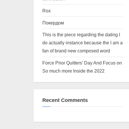
Rox
Покердом
This is the piece regarding the dating I
do actually instance because the I am a
fan of brand new composed word
Force Prior Quitters’ Day And Focus on
So much more Inside the 2022
Recent Comments