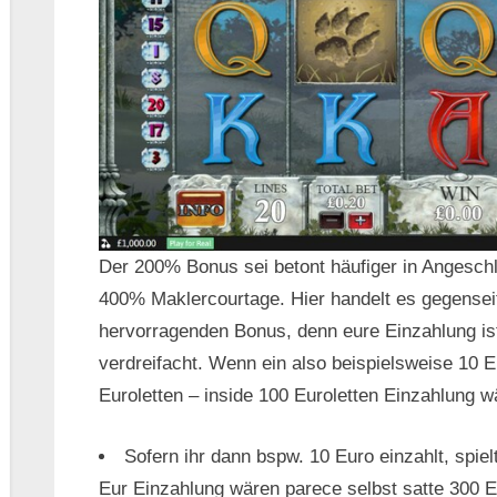
Der 200% Bonus sei betont häufiger in Angesch
400% Maklercourtage. Hier handelt es gegense
hervorragenden Bonus, denn eure Einzahlung ist
verdreifacht. Wenn ein also beispielsweise 10 Eu
Euroletten – inside 100 Euroletten Einzahlung w
Sofern ihr dann bspw. 10 Euro einzahlt, spie
Eur Einzahlung wären parece selbst satte 300 E