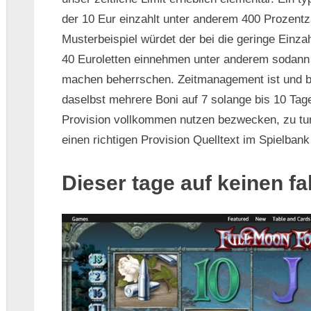
der 10 Eur einzahlt unter anderem 400 Prozentz
Musterbeispiel würdet der bei die geringe Einza
40 Euroletten einnehmen unter anderem sodann 
machen beherrschen. Zeitmanagement ist und bl
daselbst mehrere Boni auf 7 solange bis 10 Tage
Provision vollkommen nutzen bezwecken, zu tun 
einen richtigen Provision Quelltext im Spielbank
Dieser tage auf keinen fa